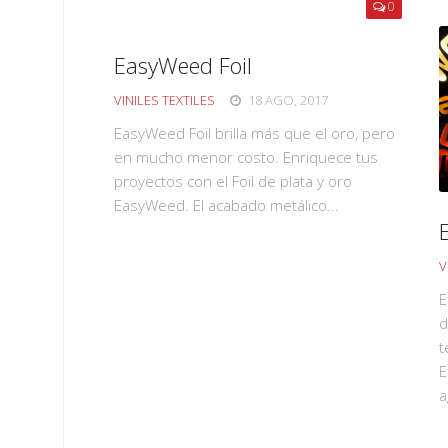
0
EasyWeed Foil
VINILES TEXTILES
18 AGO, 2017
EasyWeed Foil brilla más que el oro, pero
en mucho menor costo. Enriquece tus
proyectos con el Foil de plata y oro
EasyWeed. El acabado metálico...
V
E
d
t
E
a