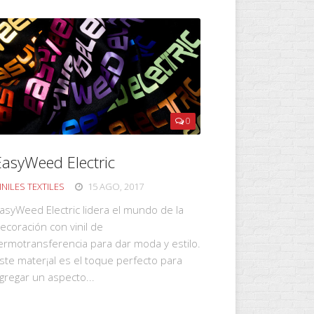
0
EasyWeed Electric
INILES TEXTILES
15 AGO, 2017
asyWeed Electric lidera el mundo de Ia
ecoración con vinil de
ermotransferencia para dar moda y estilo.
ste mater¡al es el toque perfecto para
gregar un aspecto...