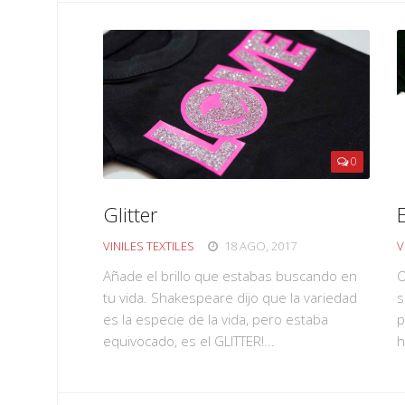
0
Glitter
VINILES TEXTILES
18 AGO, 2017
V
Añade el brillo que estabas buscando en
O
tu vida. Shakespeare dijo que la variedad
s
es la especie de la vida, pero estaba
p
equivocado, es el GLITTER!...
h