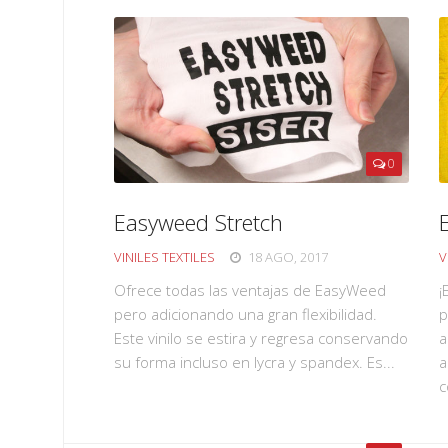
0
Easyweed Stretch
VINILES TEXTILES
18 AGO, 2017
V
Ofrece todas las ventajas de EasyWeed
¡
pero adicionando una gran flexibilidad.
p
Este vinilo se estira y regresa conservando
a
su forma incluso en lycra y spandex. Es...
a
c