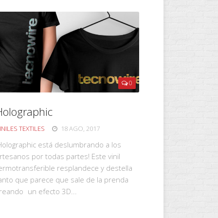
0
Holographic
INILES TEXTILES
18 AGO, 2017
Holographic está deslumbrando a los
rtesanos por todas partes! Este vinil
ermotransferible resplandece y destella
anto que parece que sale de la prenda
reando un efecto 3D...