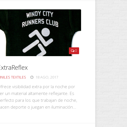
0
ExtraReflex
INILES TEXTILES
18 AGO, 2017
frece visibilidad extra por la noche por
er un material altamente reflejante. Es
erfecto para los que trabajan de noche,
acen deporte o juegan en iluminación...