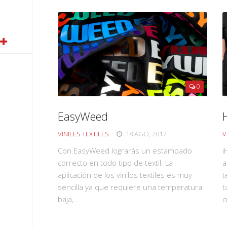
0
EasyWeed
VINILES TEXTILES
18 AGO, 2017
V
Con EasyWeed lograrás un estampado
i
correcto en todo tipo de textil. La
a
aplicación de los vinilos textiles es muy
t
sencilla ya que requiere una temperatura
t
baja,...
c