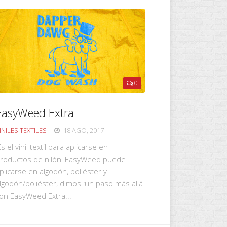
0
EasyWeed Extra
INILES TEXTILES
18 AGO, 2017
Es el vinil textil para aplicarse en
roductos de nilón! EasyWeed puede
plicarse en algodón, poliéster y
lgodón/poliéster, dimos ¡un paso más allá
on EasyWeed Extra...